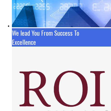
We lead You From Success To
Excellence