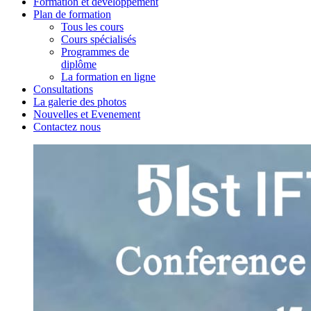
Formation et développement
Plan de formation
Tous les cours
Cours spécialisés
Programmes de
diplôme
La formation en ligne
Consultations
La galerie des photos
Nouvelles et Evenement
Contactez nous