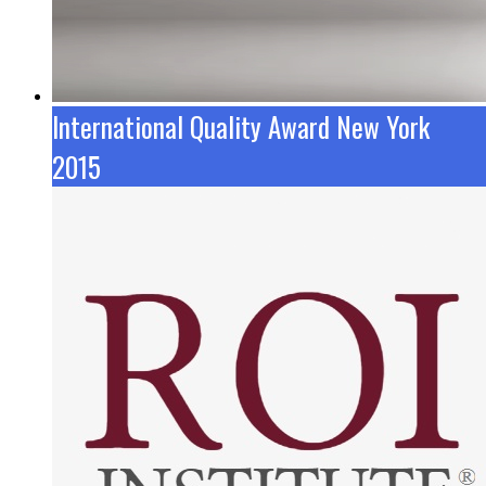
International Quality Award New York
2015